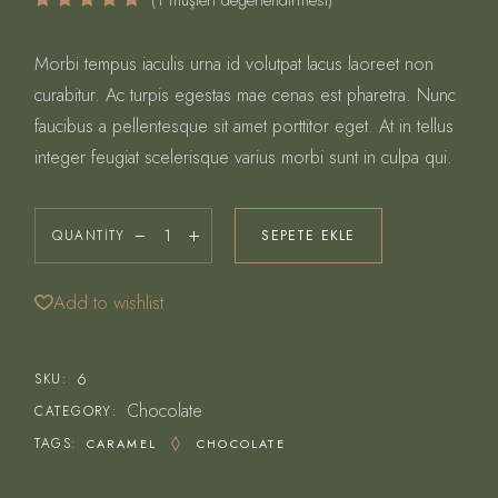
(
1
müşteri değerlendirmesi)
Morbi tempus iaculis urna id volutpat lacus laoreet non
curabitur. Ac turpis egestas mae cenas est pharetra. Nunc
faucibus a pellentesque sit amet porttitor eget. At in tellus
integer feugiat scelerisque varius morbi sunt in culpa qui.
QUANTITY
SEPETE EKLE
Add to wishlist
6
SKU:
Chocolate
CATEGORY:
TAGS:
CARAMEL
CHOCOLATE