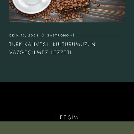
EKIM 13, 2024
GASTRONOMI
TÜRK KAHVESI: KÜLTÜRÜMÜZÜN
VAZGEÇILMEZ LEZZETI
İLETİŞIM
T.
0534 935 34 59