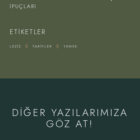
İPUÇLARI
ETIKETLER
LEZIZ
TARIFLER
YEMEK
DIĞER YAZILARIMIZA
GÖZ AT!