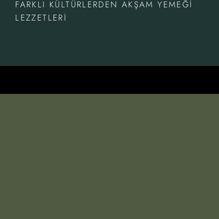
FARKLI KÜLTÜRLERDEN AKŞAM YEMEĞI
LEZZETLERI
İLETİŞIM
T.
0534 935 34 59
M.
info@neyzencafe.com
ADRES
Mimarsinan Silivri, 34570 Silivri/İstanbul