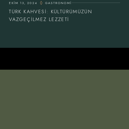
EKIM 13, 2024
GASTRONOMI
TÜRK KAHVESI: KÜLTÜRÜMÜZÜN
VAZGEÇILMEZ LEZZETI
İLETİŞIM
T.
0534 935 34 59
M.
info@neyzencafe.com
ADRES