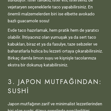
sunuluyor. İster tavuklu, ister etli, isterseniz de
vejetaryen seçeneklerle taco yapabilirsiniz. En
önemli malzemelerden biri ise elbette avokado
bazlı guacamole sosu!
Evde taco hazırlamak, hem pratik hem de yaratıcı
olabilir. İhtiyacınız olan yumuşak ya da sert taco
kabukları, biraz et ya da fasulye, taze sebzeler ve
baharatlarla hızlıca bu lezzeti ortaya çıkarabilirsiniz.
Birkaç damla limon suyu ve kişnişle tacolarınıza
ekstra bir dokunuş katabilirsiniz.
3. JAPON MUTFAĞINDAN:
SUSHI
Japon mutfağının zarif ve minimalist lezzetlerinden
biri olan sushi, dünya genelinde popülerliğini