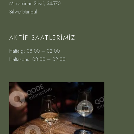
Mimarsinan Silivri, 34570
Silivri/İstanbul
AKTIF SAATLERIMIZ
Haftaiçi: 08.00 – 02.00
Haftasonu: 08.00 – 02.00