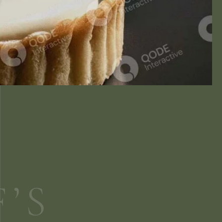
F
’
S