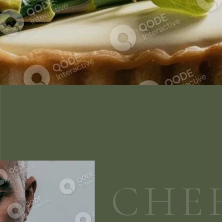
C
H
E