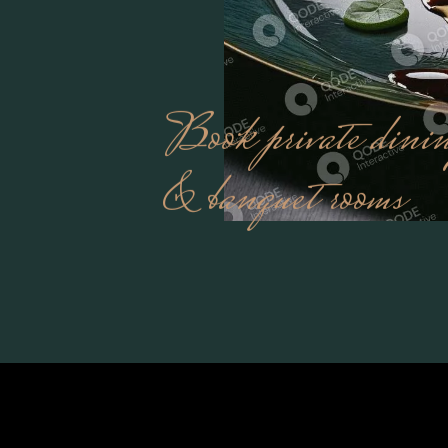
Book private dini
& banquet rooms