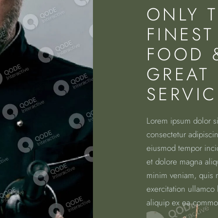
ONLY 
FINEST
FOOD 
GREAT
SERVIC
Lorem ipsum dolor si
consectetur adipiscin
eiusmod tempor incid
et dolore magna aliq
minim veniam, quis 
exercitation ullamco l
aliquip ex ea commo