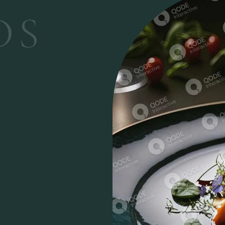
D
S
T