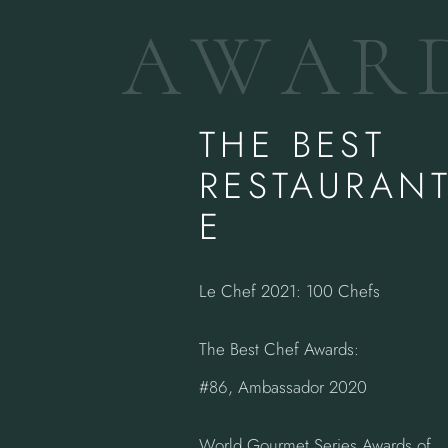
A
W
A
R
THE BEST
RESTAURAN
E
Le Chef 2021: 100 Chefs
The Best Chef Awards:
#86, Ambassador 2020
World Gourmet Series Awards of