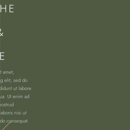
THE
&
E
t amet,
g elit, sed do
idunt ut labore
ua. Ut enim ad
nostrud
aboris nisi ut
do consequat.