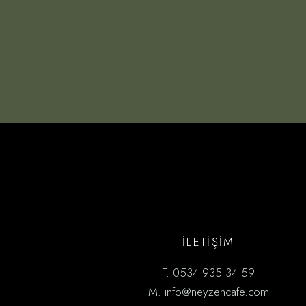
İLETİŞIM
T.
0534 935 34 59
M.
info@neyzencafe.com