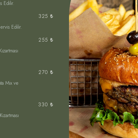
 Edilir.
325 ₺
rvis Edilir.
255 ₺
Kızartması
270 ₺
ta Mix ve
330 ₺
Kızartması