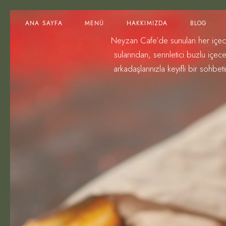
Yiyecekler
ANA SAYFA
MENÜ
HAKKIMIZDA
BLOG
Neyzan Cafe’de sunulan her içece
İçecekler
sularından, serinletici buzlu iç
Tatlılar
Yiyecekler
arkadaşlarınızla keyifli bir sohbeti
Kahveler
İçecekler
Tatlılar
Kahveler