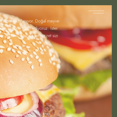
 özenle hazırlanıyor. Doğal meyve
mak zevkine hitap ediyoruz. İster
n; her yudumda tazelik ve lezzet sizi